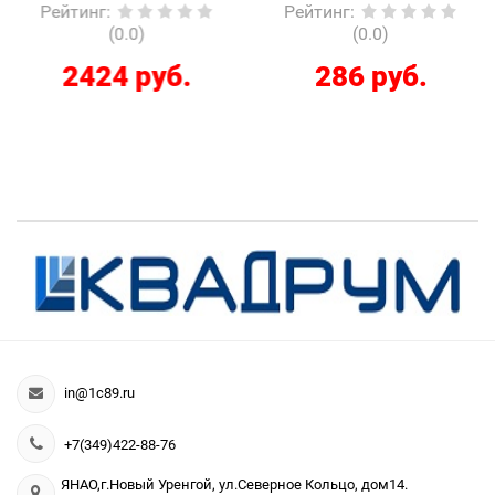
Рейтинг
:
Рейтинг
:
(0.0)
(0.0)
2424 руб.
286 руб.
in@1c89.ru
+7(349)422-88-76
ЯНАО,г.Новый Уренгой, ул.Северное Кольцо, дом14.