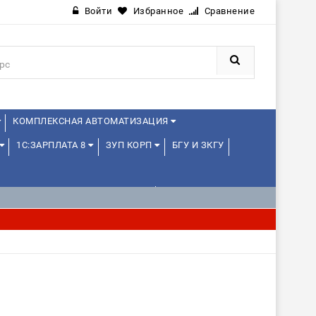
Войти
Избранное
Сравнение
КОМПЛЕКСНАЯ АВТОМАТИЗАЦИЯ
1С:ЗАРПЛАТА 8
ЗУП КОРП
БГУ И ЗКГУ
1С:УПРАВЛЕНИЕ ХОЛДИНГОМ
ИЕ
1С:МЕДИЦИНА
WEB, JAVA И ANDROID