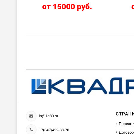
от 15000 руб.
СТРАН
in@1c89.ru
Полезн
+7(349)422-88-76
Договор