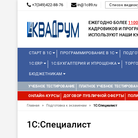
+7(349)422-88-76
in@1c89.ru
Список видеок
ЕЖЕГОДНО БОЛЕЕ
1100
КАДРОВИКОВ И ПРОГ
ИСПОЛЬЗУЮТ НАШИ КУ
СТАРТ В 1С
ПРОГРАММИРОВАНИЕ В 1С
ПОДГО
1С:ERP
1С:БУХГАЛТЕРИЯ И УПРОЩЕНКА
ТОРГО
БЮДЖЕТНИКАМ
МИНИ-КУРСЫ
КУРСЫ ДЛЯ ШКОЛЬНИКОВ
КУРСЫ 
УЧЕБНОЕ ТЕСТИРОВАНИЕ
ПЛАТНОЕ УЧЕБНОЕ ТЕСТИРОВА
УПРАВЛЕНИЕ ПРОЕКТАМИ
УПРАВЛЕНЦАМ
МИНИ-К
ОНЛАЙН-КУРСЫ
ДОГОВОР ПУБЛИЧНОЙ ОФЕРТЫ
ПОЛИ
»
»
Главная
Подготовка к экзаменам
1С:Специалист
1С:Специалист