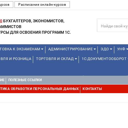
урсов
Расписание онлайн-курсов
0
БУХГАЛТЕРОВ, ЭКОНОМИСТОВ,
РАММИСТОВ
РСЫ ДЛЯ ОСВОЕНИЯ ПРОГРАММ 1С.
ТОВКА К ЭКЗАМЕНАМ
АДМИНИСТРИРОВАНИЕ
ЭДО
УНФ
ВЛЯ И РОЗНИЦА
ТОРГОВЛЯ И СКЛАД
1С:ДОКУМЕНТООБОРОТ
ДЛЯ ПРЕПОДАВАТЕЛЕЙ ШКОЛЬНЫХ КУРСОВ
ДЛЯ ШКОЛЬНИКОВ
НИЕ
ПОЛЕЗНЫЕ ССЫЛКИ
УРСЫ (ПРОФЕССИОНАЛЬНЫЕ ПРОБЫ) 4-6 ЧАСОВ ОТ 12 ЛЕТ
ДРУГ
ТИКА ОБРАБОТКИ ПЕРСОНАЛЬНЫХ ДАННЫХ
КОНТАКТЫ