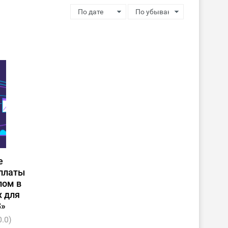
е
рплаты
лом в
 для
8»
0.0)