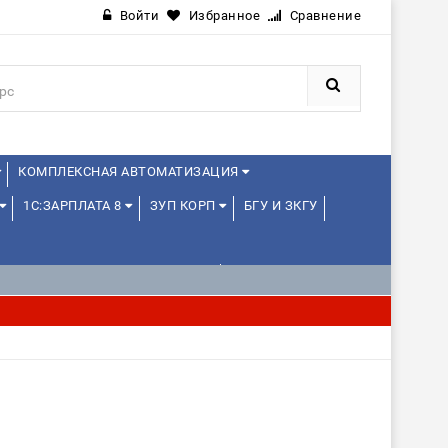
Войти
Избранное
Сравнение
КОМПЛЕКСНАЯ АВТОМАТИЗАЦИЯ
1С:ЗАРПЛАТА 8
ЗУП КОРП
БГУ И ЗКГУ
1С:УПРАВЛЕНИЕ ХОЛДИНГОМ
ИЕ
1С:МЕДИЦИНА
WEB, JAVA И ANDROID