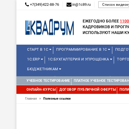
+7(349)422-88-76
in@1c89.ru
Список видеок
ЕЖЕГОДНО БОЛЕЕ
1100
КАДРОВИКОВ И ПРОГ
ИСПОЛЬЗУЮТ НАШИ КУ
СТАРТ В 1С
ПРОГРАММИРОВАНИЕ В 1С
ПОДГО
1С:ERP
1С:БУХГАЛТЕРИЯ И УПРОЩЕНКА
ТОРГО
БЮДЖЕТНИКАМ
МИНИ-КУРСЫ
КУРСЫ ДЛЯ ШКОЛЬНИКОВ
КУРСЫ 
УЧЕБНОЕ ТЕСТИРОВАНИЕ
ПЛАТНОЕ УЧЕБНОЕ ТЕСТИРОВА
УПРАВЛЕНИЕ ПРОЕКТАМИ
УПРАВЛЕНЦАМ
МИНИ-К
ОНЛАЙН-КУРСЫ
ДОГОВОР ПУБЛИЧНОЙ ОФЕРТЫ
ПОЛИ
»
Главная
Полезные ссылки