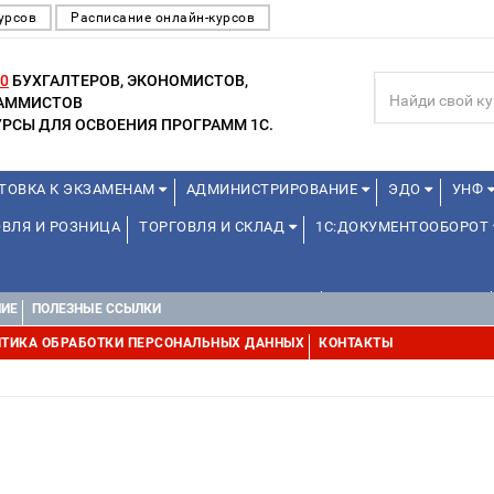
урсов
Расписание онлайн-курсов
0
БУХГАЛТЕРОВ, ЭКОНОМИСТОВ,
РАММИСТОВ
РСЫ ДЛЯ ОСВОЕНИЯ ПРОГРАММ 1С.
ТОВКА К ЭКЗАМЕНАМ
АДМИНИСТРИРОВАНИЕ
ЭДО
УНФ
ВЛЯ И РОЗНИЦА
ТОРГОВЛЯ И СКЛАД
1С:ДОКУМЕНТООБОРОТ
ДЛЯ ПРЕПОДАВАТЕЛЕЙ ШКОЛЬНЫХ КУРСОВ
ДЛЯ ШКОЛЬНИКОВ
НИЕ
ПОЛЕЗНЫЕ ССЫЛКИ
УРСЫ (ПРОФЕССИОНАЛЬНЫЕ ПРОБЫ) 4-6 ЧАСОВ ОТ 12 ЛЕТ
ДРУГ
ТИКА ОБРАБОТКИ ПЕРСОНАЛЬНЫХ ДАННЫХ
КОНТАКТЫ