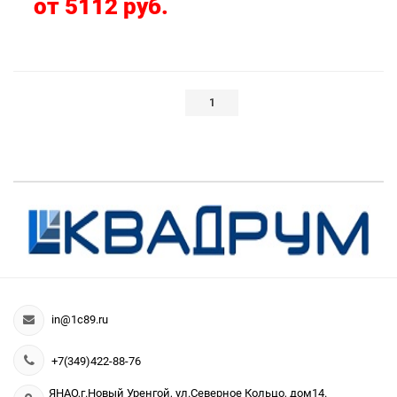
от 5112 руб.
1
in@1c89.ru
+7(349)422-88-76
ЯНАО,г.Новый Уренгой, ул.Северное Кольцо, дом14.