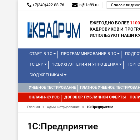
+7(349)422-88-76
in@1c89.ru
Список видеок
ЕЖЕГОДНО БОЛЕЕ
1100
КАДРОВИКОВ И ПРОГ
ИСПОЛЬЗУЮТ НАШИ КУ
СТАРТ В 1С
ПРОГРАММИРОВАНИЕ В 1С
ПОДГО
1С:ERP
1С:БУХГАЛТЕРИЯ И УПРОЩЕНКА
ТОРГО
БЮДЖЕТНИКАМ
МИНИ-КУРСЫ
КУРСЫ ДЛЯ ШКОЛЬНИКОВ
КУРСЫ 
УЧЕБНОЕ ТЕСТИРОВАНИЕ
ПЛАТНОЕ УЧЕБНОЕ ТЕСТИРОВА
УПРАВЛЕНИЕ ПРОЕКТАМИ
УПРАВЛЕНЦАМ
МИНИ-К
ОНЛАЙН-КУРСЫ
ДОГОВОР ПУБЛИЧНОЙ ОФЕРТЫ
ПОЛИ
»
»
Главная
Администрирование
1С:Предприятие
1С:Предприятие