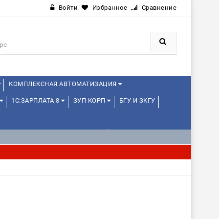
Войти
Избранное
Сравнение
КОМПЛЕКСНАЯ АВТОМАТИЗАЦИЯ
1С:ЗАРПЛАТА 8
ЗУП КОРП
БГУ И ЗКГУ
1С:УПРАВЛЕНИЕ ХОЛДИНГОМ
ИЕ
1С:МЕДИЦИНА
WEB, JAVA И ANDROID