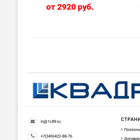
от 2920 руб.
СТРАН
in@1c89.ru
Полезн
+7(349)422-88-76
Договор