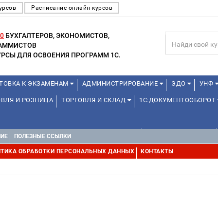
урсов
Расписание онлайн-курсов
0
БУХГАЛТЕРОВ, ЭКОНОМИСТОВ,
РАММИСТОВ
РСЫ ДЛЯ ОСВОЕНИЯ ПРОГРАММ 1С.
ТОВКА К ЭКЗАМЕНАМ
АДМИНИСТРИРОВАНИЕ
ЭДО
УНФ
ВЛЯ И РОЗНИЦА
ТОРГОВЛЯ И СКЛАД
1С:ДОКУМЕНТООБОРОТ
ДЛЯ ПРЕПОДАВАТЕЛЕЙ ШКОЛЬНЫХ КУРСОВ
ДЛЯ ШКОЛЬНИКОВ
НИЕ
ПОЛЕЗНЫЕ ССЫЛКИ
УРСЫ (ПРОФЕССИОНАЛЬНЫЕ ПРОБЫ) 4-6 ЧАСОВ ОТ 12 ЛЕТ
ДРУГ
ТИКА ОБРАБОТКИ ПЕРСОНАЛЬНЫХ ДАННЫХ
КОНТАКТЫ