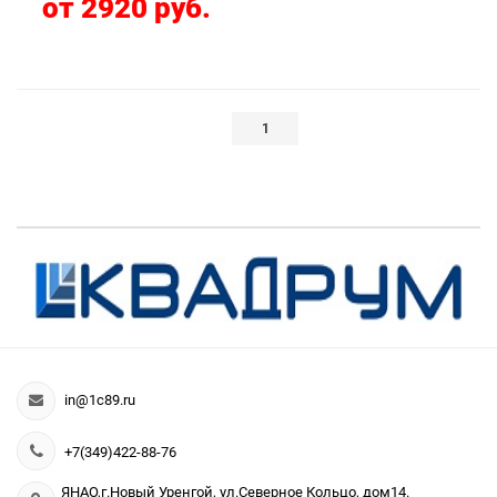
от 2920 руб.
1
in@1c89.ru
+7(349)422-88-76
ЯНАО,г.Новый Уренгой, ул.Северное Кольцо, дом14.